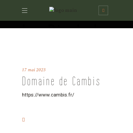
Le Pied de
la Lune
17 mai 2023
Domaine de Cambis
Home
Nos partenaires
Domaine de Cambis
https://www.cambis.fr/