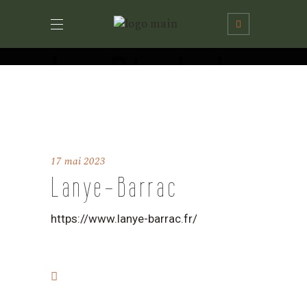
Le Pied de
la Lune
17 mai 2023
Lanye-Barrac
Home
Nos partenaires
Lanye-Barrac
https://www.lanye-barrac.fr/